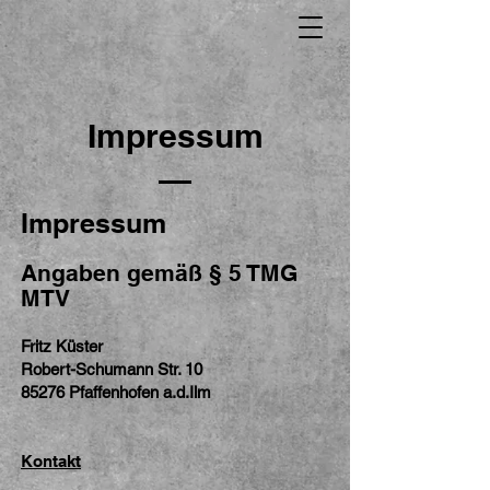
Impressum
Impressum
Angaben gemäß § 5 TMG
MTV
Fritz Küster
Robert-Schumann Str. 10
85276 Pfaffenhofen a.d.Ilm
Kontakt